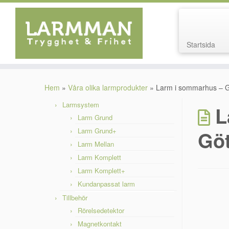
Startsida
Hoppa
till
Hem
»
Våra olika larmprodukter
»
Larm i sommarhus – 
innehåll
Larmsystem
L
Larm Grund
Larm Grund+
Gö
Larm Mellan
Larm Komplett
Larm Komplett+
Kundanpassat larm
Tillbehör
Rörelsedetektor
Magnetkontakt