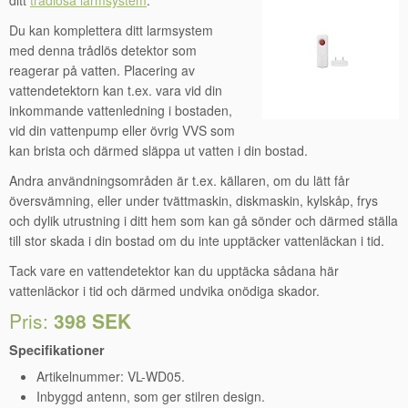
ditt
trådlösa larmsystem
.
Du kan komplettera ditt larmsystem
med denna trådlös detektor som
reagerar på vatten. Placering av
vattendetektorn kan t.ex. vara vid din
inkommande vattenledning i bostaden,
vid din vattenpump eller övrig VVS som
kan brista och därmed släppa ut vatten i din bostad.
Andra användningsområden är t.ex. källaren, om du lätt får
översvämning, eller under tvättmaskin, diskmaskin, kylskåp, frys
och dylik utrustning i ditt hem som kan gå sönder och därmed ställa
till stor skada i din bostad om du inte upptäcker vattenläckan i tid.
Tack vare en vattendetektor kan du upptäcka sådana här
vattenläckor i tid och därmed undvika onödiga skador.
Pris:
398 SEK
Specifikationer
Artikelnummer: VL-WD05.
Inbyggd antenn, som ger stilren design.