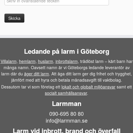
Ledande på larm i Göteborg
Villalarm
,
hemlarm
,
huslarm
,
inbrottslarm
, trådlöst larm – kärt barn har
många namn. Oavsett namn är vi Göteborgs ledande leverantör av
larm där du
äger ditt larm
. Att äga ditt larm ger dig frihet och trygghet,
jämfört med att hyra och betala månadsavgift till vaktbolag.
Dessutom tar vi som företag ett
lokalt och globalt miljöansvar
samt ett
socialt samhällsansvar
.
Larmman
090-695 80 80
info@larmman.se
Larm vid inbrott, brand och överfall