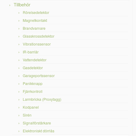
Tillbehör
Rörelsedetektor
Magnetkontakt
Brandvarnare
Glasskrossdetektor
Vibrationssensor
IR-barriär
Vattendetektor
Gasdetektor
Garageportssensor
Panikknapp
Fjärrkontroll
Larmbricka (Proxytagg)
Kodpanel
Sirén
Signalförstärkare
Elektroniskt dörrlås