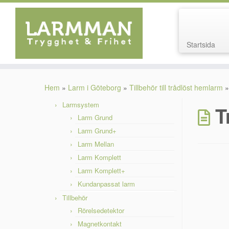
Startsida
Hoppa
till
Hem
»
Larm i Göteborg
»
Tillbehör till trådlöst hemlarm
»
innehåll
Larmsystem
T
Larm Grund
Larm Grund+
Larm Mellan
Larm Komplett
Larm Komplett+
Kundanpassat larm
Tillbehör
Rörelsedetektor
Magnetkontakt