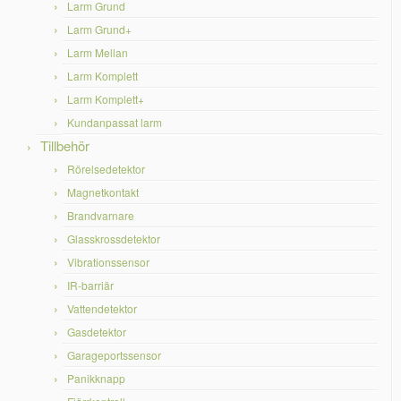
Larm Grund
Larm Grund+
Larm Mellan
Larm Komplett
Larm Komplett+
Kundanpassat larm
Tillbehör
Rörelsedetektor
Magnetkontakt
Brandvarnare
Glasskrossdetektor
Vibrationssensor
IR-barriär
Vattendetektor
Gasdetektor
Garageportssensor
Panikknapp