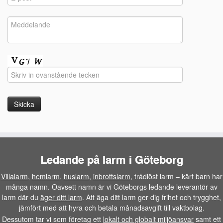
Ledande på larm i Göteborg
Villalarm
,
hemlarm
,
huslarm
,
inbrottslarm
, trådlöst larm – kärt barn har
många namn. Oavsett namn är vi Göteborgs ledande leverantör av
larm där du
äger ditt larm
. Att äga ditt larm ger dig frihet och trygghet,
jämfört med att hyra och betala månadsavgift till vaktbolag.
Dessutom tar vi som företag ett
lokalt och globalt miljöansvar
samt ett