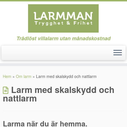
Trådlöst villalarm utan månadskostnad
Hoppa
till
Hem
»
Om larm
»
Larm med skalskydd och nattlarm
innehåll
Larm med skalskydd och
nattlarm
Larma när du är hemma.