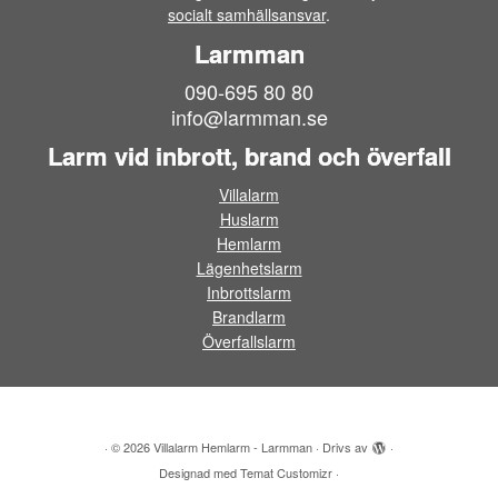
socialt samhällsansvar
.
Larmman
090-695 80 80
info@larmman.se
Larm vid inbrott, brand och överfall
Villalarm
Huslarm
Hemlarm
Lägenhetslarm
Inbrottslarm
Brandlarm
Överfallslarm
·
© 2026
Villalarm Hemlarm - Larmman
·
Drivs av
·
Designad med
Temat Customizr
·