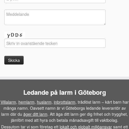
Ledande på larm i Göteborg
Villalarm
,
hemlarm
,
huslarm
,
inbrottslarm
, trådlöst larm – kärt barn har
många namn. Oavsett namn är vi Göteborgs ledande leverantör av
larm där du
äger ditt larm
. Att äga ditt larm ger dig frihet och trygghet,
jämfört med att hyra och betala månadsavgift till vaktbolag.
Dessutom tar vi som företag ett
lokalt och globalt miljöansvar
samt ett