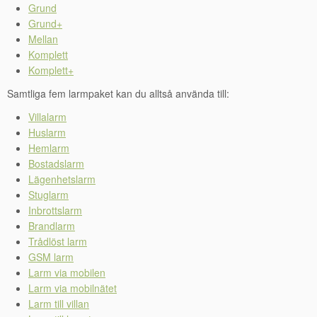
Grund
Grund+
Mellan
Komplett
Komplett+
Samtliga fem larmpaket kan du alltså använda till:
Villalarm
Huslarm
Hemlarm
Bostadslarm
Lägenhetslarm
Stuglarm
Inbrottslarm
Brandlarm
Trådlöst larm
GSM larm
Larm via mobilen
Larm via mobilnätet
Larm till villan