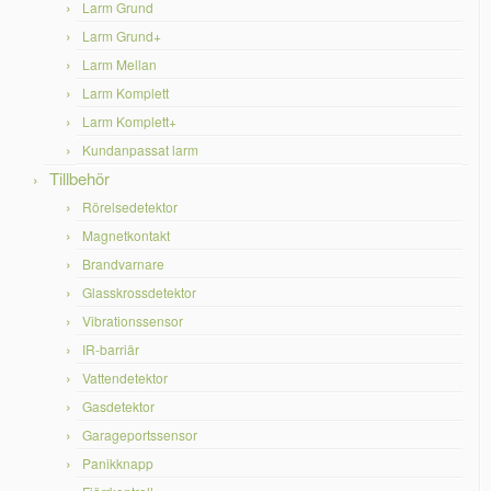
Larm Grund
Larm Grund+
Larm Mellan
Larm Komplett
Larm Komplett+
Kundanpassat larm
Tillbehör
Rörelsedetektor
Magnetkontakt
Brandvarnare
Glasskrossdetektor
Vibrationssensor
IR-barriär
Vattendetektor
Gasdetektor
Garageportssensor
Panikknapp