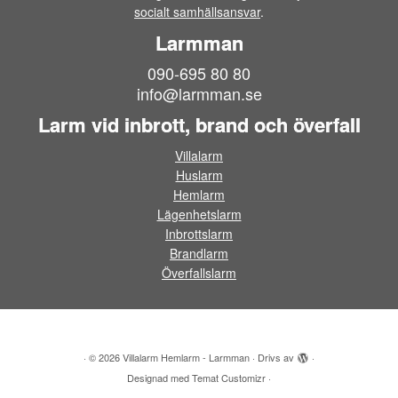
socialt samhällsansvar
.
Larmman
090-695 80 80
info@larmman.se
Larm vid inbrott, brand och överfall
Villalarm
Huslarm
Hemlarm
Lägenhetslarm
Inbrottslarm
Brandlarm
Överfallslarm
·
© 2026
Villalarm Hemlarm - Larmman
·
Drivs av
·
Designad med
Temat Customizr
·