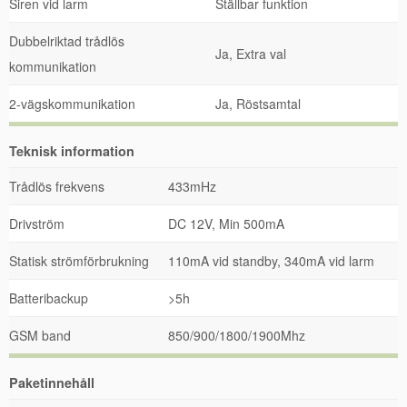
Siren vid larm
Ställbar funktion
Dubbelriktad trådlös
Ja, Extra val
kommunikation
2-vägskommunikation
Ja, Röstsamtal
Teknisk information
Trådlös frekvens
433mHz
Drivström
DC 12V, Min 500mA
Statisk strömförbrukning
110mA vid standby, 340mA vid larm
Batteribackup
>5h
GSM band
850/900/1800/1900Mhz
Paketinnehåll