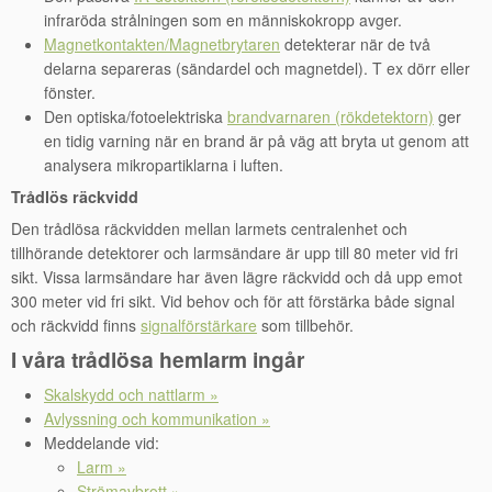
infraröda strålningen som en människokropp avger.
Magnetkontakten/Magnetbrytaren
detekterar när de två
delarna separeras (sändardel och magnetdel). T ex dörr eller
fönster.
Den optiska/fotoelektriska
brandvarnaren (rökdetektorn)
ger
en tidig varning när en brand är på väg att bryta ut genom att
analysera mikropartiklarna i luften.
Trådlös räckvidd
Den trådlösa räckvidden mellan larmets centralenhet och
tillhörande detektorer och larmsändare är upp till 80 meter vid fri
sikt. Vissa larmsändare har även lägre räckvidd och då upp emot
300 meter vid fri sikt. Vid behov och för att förstärka både signal
och räckvidd finns
signalförstärkare
som tillbehör.
I våra trådlösa hemlarm ingår
Skalskydd och nattlarm »
Avlyssning och kommunikation »
Meddelande vid:
Larm »
Strömavbrott »