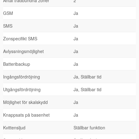
Antal trådbundna zoner
2
GSM
Ja
SMS
Ja
Zonspecifikt SMS
Ja
Avlyssningsmöjlighet
Ja
Batteribackup
Ja
Ingångsfördröjning
Ja, Ställbar tid
Utgångsfördröjning
Ja, Ställbar tid
Möjlighet för skalskydd
Ja
Knappsats på basenhet
Ja
Kvittensljud
Ställbar funktion