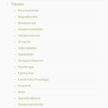
Tillbehör
Rörelsedetektor
Magnetkontakt
Brandvarnare
Glasskrossdetektor
Vibrationssensor
IR-barriär
Vattendetektor
Gasdetektor
Garageportssensor
Panikknapp
Fjärrkontroll
Larmbricka (Proxytagg)
Kodpanel
Sirén
Signalförstärkare
Elektroniskt dörrlås