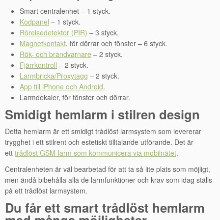
Smart centralenhet – 1 styck.
Kodpanel
– 1 styck.
Rörelsedetektor (PIR)
– 3 styck.
Magnetkontakt
, för dörrar och fönster – 6 styck.
Rök- och brandvarnare
– 2 styck.
Fjärrkontroll
– 2 styck.
Larmbricka/Proxytagg
– 2 styck.
App till iPhone och Android
.
Larmdekaler, för fönster och dörrar.
Smidigt hemlarm i stilren design
Detta hemlarm är ett smidigt trådlöst larmsystem som levererar
trygghet i ett stilrent och estetiskt tilltalande utförande. Det är
ett
trådlöst GSM-larm som kommunicera via mobilnätet
.
Centralenheten är väl bearbetad för att ta så lite plats som möjligt,
men ändå bibehålla alla de larmfunktioner och krav som idag ställs
på ett trådlöst larmsystem.
Du får ett smart trådlöst hemlarm
med många möjligheter