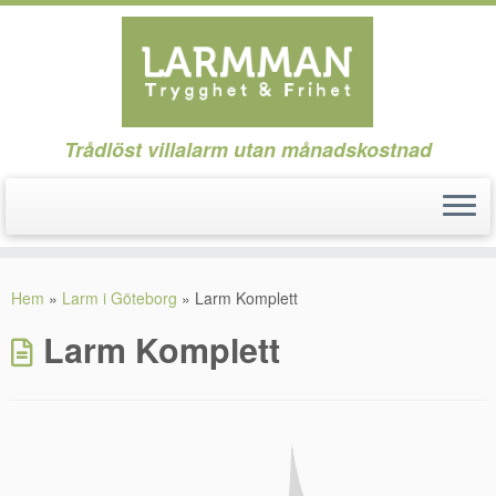
Trådlöst villalarm utan månadskostnad
Hoppa
till
Hem
»
Larm i Göteborg
»
Larm Komplett
innehåll
Larm Komplett