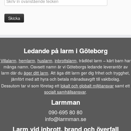
Ledande på larm i Göteborg
Villalarm
,
hemlarm
,
huslarm
,
inbrottslarm
, trådlöst larm – kärt barn har
många namn. Oavsett namn är vi Göteborgs ledande leverantör av
larm där du
äger ditt larm
. Att äga ditt larm ger dig frihet och trygghet,
jämfört med att hyra och betala månadsavgift till vaktbolag.
Dessutom tar vi som företag ett
lokalt och globalt miljöansvar
samt ett
socialt samhällsansvar
.
Larmman
090-695 80 80
info@larmman.se
Larm vid inbrott, brand och överfall