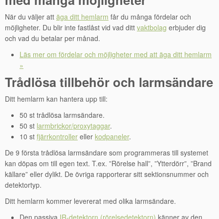
När du väljer att
äga ditt hemlarm
får du många fördelar och
möjligheter. Du blir inte fastlåst vid vad ditt
vaktbolag
erbjuder dig
och vad du betalar per månad.
Läs mer om fördelar och möjligheter med att äga ditt hemlarm
»
Trådlösa tillbehör och larmsändare
Ditt hemlarm kan hantera upp till:
50 st trådlösa larmsändare.
50 st
larmbrickor/proxytaggar
.
10 st
fjärrkontroller
eller
kodpaneler
.
De 9 första trådlösa larmsändare som programmeras till systemet
kan döpas om till egen text. T.ex. ”Rörelse hall”, ”Ytterdörr”, ”Brand
källare” eller dylikt. De övriga rapporterar sitt sektionsnummer och
detektortyp.
Ditt hemlarm kommer levererat med olika larmsändare.
Den passiva
IR-detektorn (rörelsedetektorn)
känner av den