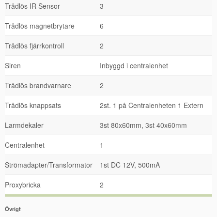
Trådlös IR Sensor
3
Trådlös magnetbrytare
6
Trådlös fjärrkontroll
2
Siren
Inbyggd i centralenhet
Trådlös brandvarnare
2
Trådlös knappsats
2st. 1 på Centralenheten 1 Extern
Larmdekaler
3st 80x60mm, 3st 40x60mm
Centralenhet
1
Strömadapter/Transformator
1st DC 12V, 500mA
Proxybricka
2
Övrigt