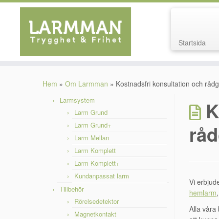
Startsida
Hoppa
till
Hem
»
Om Larmman
»
Kostnadsfri konsultation och rådg
innehåll
Larmsystem
K
Larm Grund
Larm Grund+
råd
Larm Mellan
Larm Komplett
Larm Komplett+
Kundanpassat larm
Vi erbjud
Tillbehör
hemlarm
Rörelsedetektor
Alla våra 
Magnetkontakt