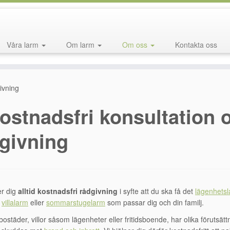
Våra larm
Om larm
Om oss
Kontakta oss
ivning
ostnadsfri konsultation 
givning
er dig
alltid kostnadsfri rådgivning
i syfte att du ska få det
lägenhets
,
villalarm
eller
sommarstugelarm
som passar dig och din familj.
bostäder, villor såsom lägenheter eller fritidsboende, har olika förutsätt