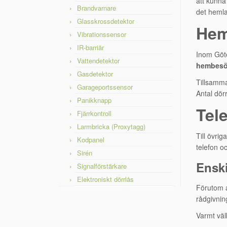
att kunn
Brandvarnare
det heml
Glasskrossdetektor
He
Vibrationssensor
IR-barriär
Inom Göte
Vattendetektor
hembes
Gasdetektor
Tillsamma
Garageportssensor
Antal dörr
Panikknapp
Tel
Fjärrkontroll
Larmbricka (Proxytagg)
Till övrig
Kodpanel
telefon o
Sirén
Ensk
Signalförstärkare
Elektroniskt dörrlås
Förutom at
rådgivning
Varmt väl