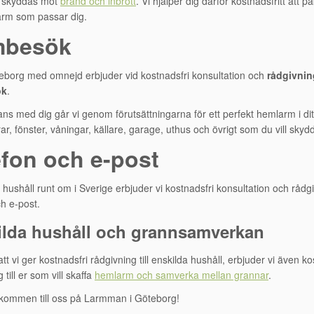
a skyddas mot
brand och inbrott
. Vi hjälper dig därför kostnadsfritt att p
arm som passar dig.
mbesök
borg med omnejd erbjuder vid kostnadsfri konsultation och
rådgivnin
ök
.
ns med dig går vi genom förutsättningarna för ett perfekt hemlarm i di
ar, fönster, våningar, källare, garage, uthus och övrigt som du vill skyd
efon och e-post
a hushåll runt om i Sverige erbjuder vi kostnadsfri konsultation och rådg
ch e-post.
ilda hushåll och grannsamverkan
t vi ger kostnadsfri rådgivning till enskilda hushåll, erbjuder vi även ko
 till er som vill skaffa
hemlarm och samverka mellan grannar
.
kommen till oss på Larmman i Göteborg!