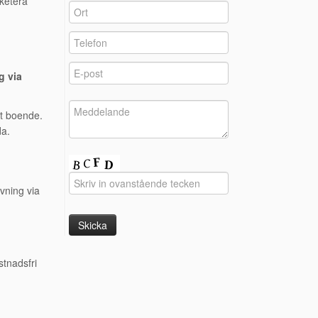
aketera
g via
tt boende.
da.
ivning via
stnadsfri