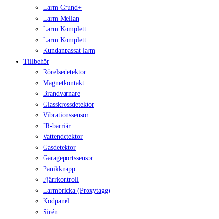
Larm Grund+
Larm Mellan
Larm Komplett
Larm Komplett+
Kundanpassat larm
Tillbehör
Rörelsedetektor
Magnetkontakt
Brandvarnare
Glasskrossdetektor
Vibrationssensor
IR-barriär
Vattendetektor
Gasdetektor
Garageportssensor
Panikknapp
Fjärrkontroll
Larmbricka (Proxytagg)
Kodpanel
Sirén