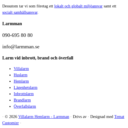
Dessutom tar vi som företag ett
lokalt och globalt miljöansvar
samt ett
socialt samhällsansvar
.
Larmman
090-695 80 80
info@larmman.se
Larm vid inbrott, brand och överfall
Villalarm
Huslarm
Hemlarm
Lägenhetslarm
Inbrottslarm
Brandlarm
Överfallslarm
·
© 2026
Villalarm Hemlarm - Larmman
·
Drivs av
·
Designad med
Temat
Customizr
·