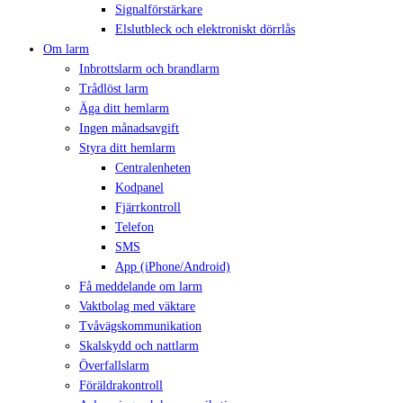
Signalförstärkare
Elslutbleck och elektroniskt dörrlås
Om larm
Inbrottslarm och brandlarm
Trådlöst larm
Äga ditt hemlarm
Ingen månadsavgift
Styra ditt hemlarm
Centralenheten
Kodpanel
Fjärrkontroll
Telefon
SMS
App (iPhone/Android)
Få meddelande om larm
Vaktbolag med väktare
Tvåvägskommunikation
Skalskydd och nattlarm
Överfallslarm
Föräldrakontroll