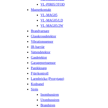
VL-PIR05/3TOD
Magnetkontakt
VL-MAG05
VL-MAG05/LD
VL-MAG05/2W
Brandvarnare
Glasskrossdetektor
Vibrationssensor
IR-barriär
Vattendetektor
Gasdetektor
Garageportssensor
Panikknapp
Fjärrkontroll
Larmbricka (Proxytagg)
Kodpanel
Sirén
Inomhussiren
Utomhussiren
Brandsiren