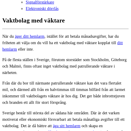
Signalförstärkare
Elektroniskt dörrlås
Vaktbolag med väktare
När du
äger ditt hemlarm
, istället för att betala månadsavgifter, har du
friheten att välja om du vill ha ett vaktbolag med väktare kopplat till
ditt
hemlarm
eller inte.
På de flesta ställen i Sverige, förutom storstäder som Stockholm, Göteborg
och Malmö, finns oftast inget vaktbolag med patrullerande väktare i
närheten.
Från där du bor till närmaste patrullerande väktare kan det vara flertalet
mil, och därmed allt från en halvtimmas till timmas bilfärd från att larmet
inkommer till vaktbolagets väktare är hos dig. Det ger både inbrottstjuven
och branden ett allt för stort försprång.
Sverige består till största del av sådana här områden. Där är det varken
motiverat eller ekonomiskt försvarbart att betala månatliga avgifter till ett
vaktbolag. Det är då bättre att
äga sitt hemlarm
och skapa en