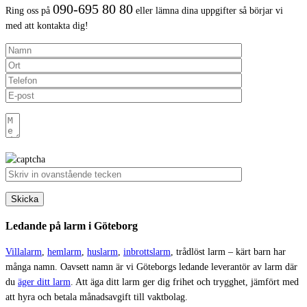
090-695 80 80
Ring oss på
eller lämna dina uppgifter så börjar vi
med att kontakta dig!
Ledande på larm i Göteborg
Villalarm
,
hemlarm
,
huslarm
,
inbrottslarm
, trådlöst larm – kärt barn har
många namn. Oavsett namn är vi Göteborgs ledande leverantör av larm där
du
äger ditt larm
. Att äga ditt larm ger dig frihet och trygghet, jämfört med
att hyra och betala månadsavgift till vaktbolag.