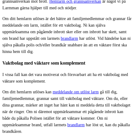
grannsamverkan mot brott.
Hemlarm och grannsamverkan
är något vi på
Larmman gärna hjälper till med och stödjer.
Om ditt hemlarm utlöses är det bättre att familjemedlemmar och grannar får
meddelande om larm, istället för ett vaktbolag. Ni kan själva
uppmärksamma om pågående inbrott sker eller om inbrott har skett, samt
om brand har uppstått om larmets
brandlarm
har utlöst. Vid händelse kan ni
själva påkalla polis och/eller brandkår snabbare än att en väktare först ska
hinna hem till dig.
Vaktbolag med väktare som komplement
I vissa fall kan det vara motiverat och försvarbart att ha ett vaktbolag med
väktare som komplement.
Om ditt hemlarm utlöses kan
meddelande om utlöst larm
gå till dig,
familjemedlemmar, grannar samt till vaktbolag med väktare. Om du, eller
dina grannar, märker att inget har hänt kan ni meddela detta till vaktbolaget
när de ringer. Om ni däremot uppmärksammar ett pågående inbrott kan
både du påkalla Polisen istället för att väktare kommer. Om ni
uppmärksammar brand, utfall larmets
brandlarm
har löst ut, kan du påkalla
brandkåren.