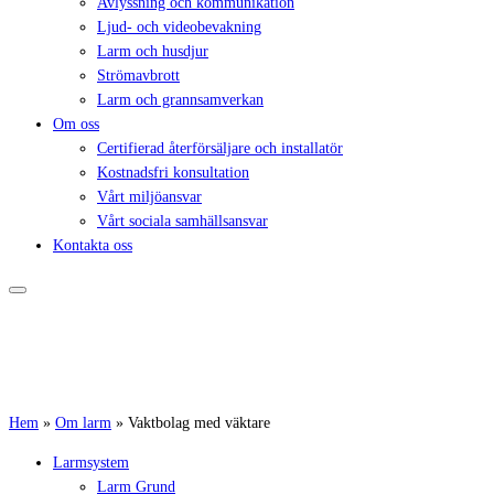
Avlyssning och kommunikation
Ljud- och videobevakning
Larm och husdjur
Strömavbrott
Larm och grannsamverkan
Om oss
Certifierad återförsäljare och installatör
Kostnadsfri konsultation
Vårt miljöansvar
Vårt sociala samhällsansvar
Kontakta oss
Hem
»
Om larm
»
Vaktbolag med väktare
Larmsystem
Larm Grund