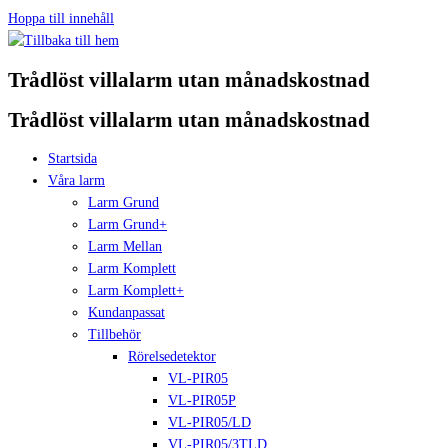
Hoppa till innehåll
Trådlöst villalarm utan månadskostnad
Trådlöst villalarm utan månadskostnad
Startsida
Våra larm
Larm Grund
Larm Grund+
Larm Mellan
Larm Komplett
Larm Komplett+
Kundanpassat
Tillbehör
Rörelsedetektor
VL-PIR05
VL-PIR05P
VL-PIR05/LD
VL-PIR05/3TLD