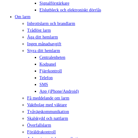
Signalförstärkare
Elslutbleck och elektroniskt dörrlås
Om larm
Inbrottslarm och brandlarm
Trådlöst larm
Äga ditt hemlarm
Ingen månadsavgift
Styra ditt hemlarm
Centralenheten
Kodpanel
Fjärrkontroll
Telefon
SMS
App (iPhone/Android)
Få meddelande om larm
Vaktbolag med väktare
Tvåvägskommunikation
Skalskydd och nattlarm
Överfallslarm
Föräldrakontroll