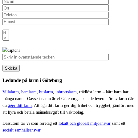
Ledande på larm i Göteborg
Villalarm
,
hemlarm
,
huslarm
,
inbrottslarm
, trådlöst larm – kärt barn har
många namn. Oavsett namn är vi Göteborgs ledande leverantör av larm där
du
äger ditt larm
. Att äga ditt larm ger dig frihet och trygghet, jämfört med
att hyra och betala månadsavgift till vaktbolag.
Dessutom tar vi som företag ett
lokalt och globalt miljöansvar
samt ett
socialt samhällsansvar
.