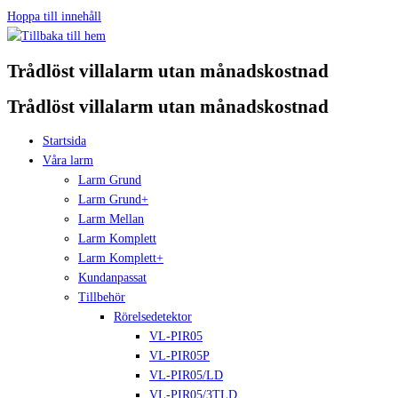
Hoppa till innehåll
Trådlöst villalarm utan månadskostnad
Trådlöst villalarm utan månadskostnad
Startsida
Våra larm
Larm Grund
Larm Grund+
Larm Mellan
Larm Komplett
Larm Komplett+
Kundanpassat
Tillbehör
Rörelsedetektor
VL-PIR05
VL-PIR05P
VL-PIR05/LD
VL-PIR05/3TLD