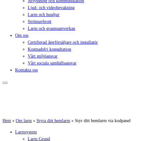
Avlyssning och kommunikation
Ljud- och videobevakning
Larm och husdjur
Strömavbrott
Larm och grannsamverkan
Om oss
Certifierad återförsäljare och installatör
Kostnadsfri konsultation
Vårt miljöansvar
Vårt sociala samhällsansvar
Kontakta oss
Hem
»
Om larm
»
Styra ditt hemlarm
»
Styr ditt hemlarm via kodpanel
Larmsystem
Larm Grund