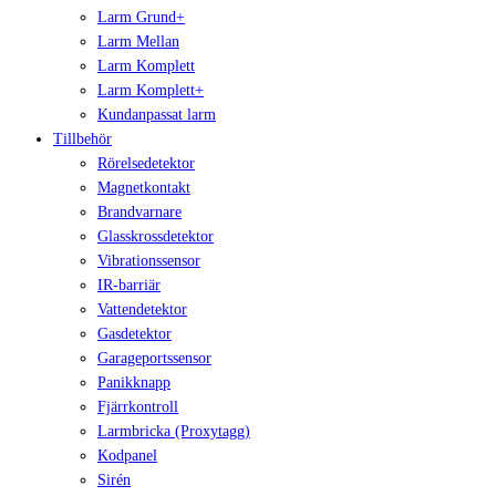
Larm Grund+
Larm Mellan
Larm Komplett
Larm Komplett+
Kundanpassat larm
Tillbehör
Rörelsedetektor
Magnetkontakt
Brandvarnare
Glasskrossdetektor
Vibrationssensor
IR-barriär
Vattendetektor
Gasdetektor
Garageportssensor
Panikknapp
Fjärrkontroll
Larmbricka (Proxytagg)
Kodpanel
Sirén