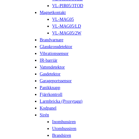
VL-PIR05/3TOD
Magnetkontakt
VL-MAG05
VL-MAG05/LD
VL-MAG05/2W
Brandvarnare
Glasskrossdetektor
Vibrationssensor
IR-barriär
Vattendetektor
Gasdetektor
Garageportssensor
Panikknapp
Fjärrkontroll
Larmbricka (Proxytagg)
Kodpanel
Sirén
Inomhussiren
Utomhussiren
Brandsiren