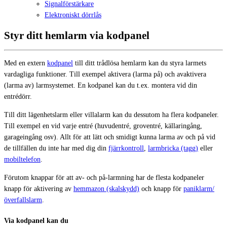
Signalförstärkare
Elektroniskt dörrlås
Styr ditt hemlarm via kodpanel
Med en extern
kodpanel
till ditt trådlösa hemlarm kan du styra larmets
vardagliga funktioner. Till exempel aktivera (larma på) och avaktivera
(larma av) larmsystemet. En kodpanel kan du t.ex. montera vid din
entrédörr.
Till ditt lägenhetslarm eller villalarm kan du dessutom ha flera kodpaneler.
Till exempel en vid varje entré (huvudentré, groventré, källaringång,
garageingång osv). Allt för att lätt och smidigt kunna larma av och på vid
de tillfällen du inte har med dig din
fjärrkontroll
,
larmbricka (tagg)
eller
mobiltelefon
.
Förutom knappar för att av- och på-larmning har de flesta kodpaneler
knapp för aktivering av
hemmazon (skalskydd)
och knapp för
paniklarm/
överfallslarm
.
Via kodpanel kan du