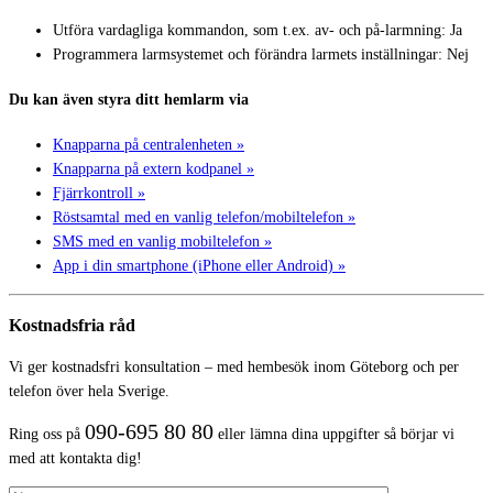
Utföra vardagliga kommandon, som t.ex. av- och på-larmning: Ja
Programmera larmsystemet och förändra larmets inställningar: Nej
Du kan även styra ditt hemlarm via
Knapparna på centralenheten »
Knapparna på extern kodpanel »
Fjärrkontroll »
Röstsamtal med en vanlig telefon/mobiltelefon »
SMS med en vanlig mobiltelefon »
App i din smartphone (iPhone eller Android) »
Kostnadsfria råd
Vi ger kostnadsfri konsultation – med hembesök inom Göteborg och per
telefon över hela Sverige.
090-695 80 80
Ring oss på
eller lämna dina uppgifter så börjar vi
med att kontakta dig!