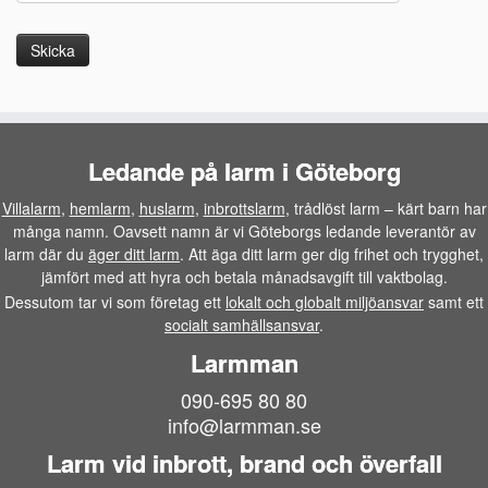
Ledande på larm i Göteborg
Villalarm
,
hemlarm
,
huslarm
,
inbrottslarm
, trådlöst larm – kärt barn har
många namn. Oavsett namn är vi Göteborgs ledande leverantör av
larm där du
äger ditt larm
. Att äga ditt larm ger dig frihet och trygghet,
jämfört med att hyra och betala månadsavgift till vaktbolag.
Dessutom tar vi som företag ett
lokalt och globalt miljöansvar
samt ett
socialt samhällsansvar
.
Larmman
090-695 80 80
info@larmman.se
Larm vid inbrott, brand och överfall