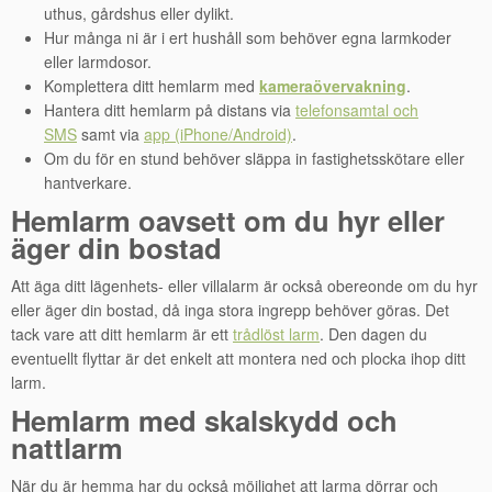
uthus, gårdshus eller dylikt.
Hur många ni är i ert hushåll som behöver egna larmkoder
eller larmdosor.
Komplettera ditt hemlarm med
kameraövervakning
.
Hantera ditt hemlarm på distans via
telefonsamtal och
SMS
samt via
app (iPhone/Android)
.
Om du för en stund behöver släppa in fastighetsskötare eller
hantverkare.
Hemlarm oavsett om du hyr eller
äger din bostad
Att äga ditt lägenhets- eller villalarm är också obereonde om du hyr
eller äger din bostad, då inga stora ingrepp behöver göras. Det
tack vare att ditt hemlarm är ett
trådlöst larm
. Den dagen du
eventuellt flyttar är det enkelt att montera ned och plocka ihop ditt
larm.
Hemlarm med skalskydd och
nattlarm
När du är hemma har du också möjlighet att larma dörrar och