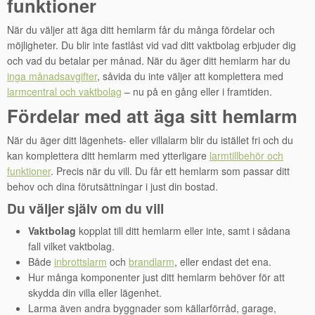
funktioner
När du väljer att äga ditt hemlarm får du många fördelar och
möjligheter. Du blir inte fastlåst vid vad ditt vaktbolag erbjuder dig
och vad du betalar per månad. När du äger ditt hemlarm har du
inga månadsavgifter
, såvida du inte väljer att komplettera med
larmcentral och vaktbolag
– nu på en gång eller i framtiden.
Fördelar med att äga sitt hemlarm
När du äger ditt lägenhets- eller villalarm blir du istället fri och du
kan komplettera ditt hemlarm med ytterligare
larmtillbehör och
funktioner
. Precis när du vill. Du får ett hemlarm som passar ditt
behov och dina förutsättningar i just din bostad.
Du väljer själv om du vill
Vaktbolag
kopplat till ditt hemlarm eller inte, samt i sådana
fall vilket vaktbolag.
Både
inbrottslarm
och
brandlarm
, eller endast det ena.
Hur många komponenter just ditt hemlarm behöver för att
skydda din villa eller lägenhet.
Larma även andra byggnader som källarförråd, garage,