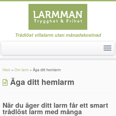
Trådlöst villalarm utan månadskostnad
Hoppa
till
Hem
»
Om larm
»
Äga ditt hemlarm
innehåll
Äga ditt hemlarm
När du äger ditt larm får ett smart
trådlöst larm med många